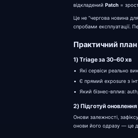
відкладений
Patch
= зрост
Це не “чергова новина для
спробами експлуатації. П
Практичний план 
1) Triage за 30–60 хв
Які сервіси реально ви
Є прямий exposure з ін
Який бізнес-вплив: auth,
2) Підготуй оновлення
Онови залежності, зафіксу
онови його одразу — це д