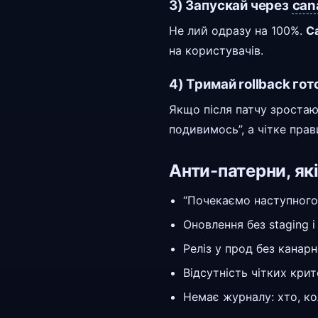
3) Запускай через
can
Не лий одразу на 100%.
C
на користувачів.
4) Тримай rollback го
Якщо після патчу зростаю
подивимось”, а чітке прав
Анти-патерни, як
“Почекаємо наступного 
Оновлення без staging і
Реліз у прод без канарн
Відсутність чітких крит
Немає журналу: хто, ко