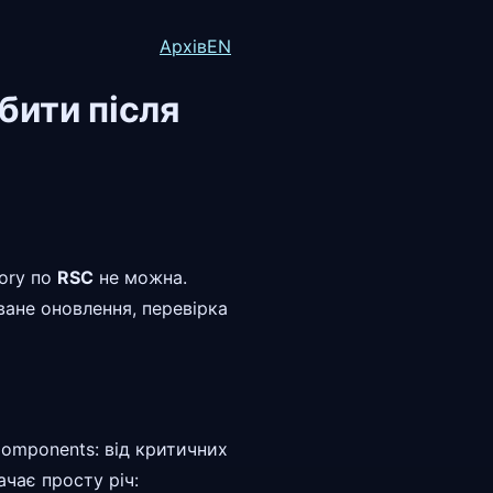
Архів
EN
обити після
sory по
RSC
не можна.
ване оновлення, перевірка
 Components: від критичних
ачає просту річ: