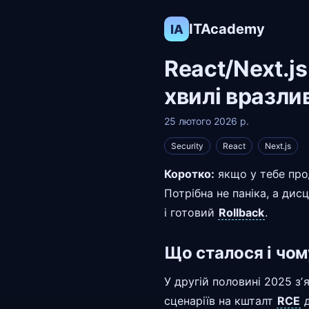
ITAcademy
IA
React/Next.js
хвилі вразли
25 лютого 2026 р.
Security
React
Next.js
Коротко:
якщо у тебе прод
Потрібна не паніка, а ди
і готовий
Rollback
.
Що сталося і чо
У другій половині 2025 зʼ
сценаріїв на кшталт
RCE
д