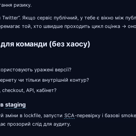
ання ризику.
 Twitter”. Якщо сервіс публічний, у тебе є вікно між пуб
еремагає той, хто швидше проходить цикл оцінка → оно
для команди (без хаосу)
користовують уражені версії?
тернету чи тільки внутрішній контур?
 checkout, API, кабінет?
 в
staging
й зміни в lockfile, запусти
SCA
-перевірку і базові smok
ає прозорий слід для аудиту.