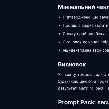
Мінімальний чекл
Підтверджено, що залеж
Пройшла збірка і крити
Canary пройшов без ан
Є rollback-команда і від
Інцидент/зміна зафіксов
Висновок
У security темах швидкіс
будь-якою ціною”, а прой
результат, мати rollback і
Prompt
Pack: secu