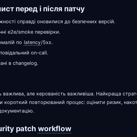
ист перед і після патчу
ності справді оновилися до безпечних версій.
чні e2e/smoke перевірки.
омалій по
latency
/5xx.
повідальний on-call.
ані в changelog.
ть важлива, але керованість важливіша. Найкраща страт
ти короткий повторюваний процес: оцінити ризик, накот
 документацію.
rity patch
workflow