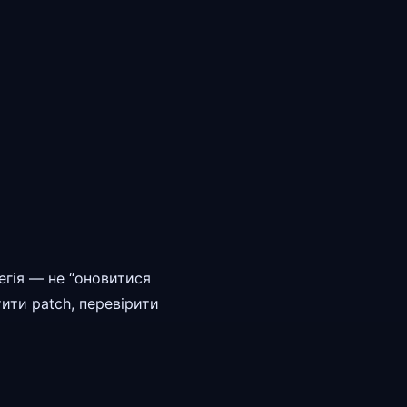
егія — не “оновитися
ити patch, перевірити