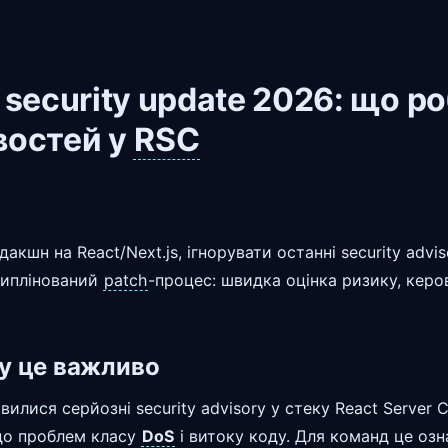
 security update 2026: що р
востей у
RSC
акшн на React/Next.js, ігнорувати останні security advi
сциплінований
patch
-процес: швидка оцінка ризику, керо
му це важливо
явилися серйозні security advisory у стеку React Server
о проблем класу
DoS
і витоку коду. Для команд це озн