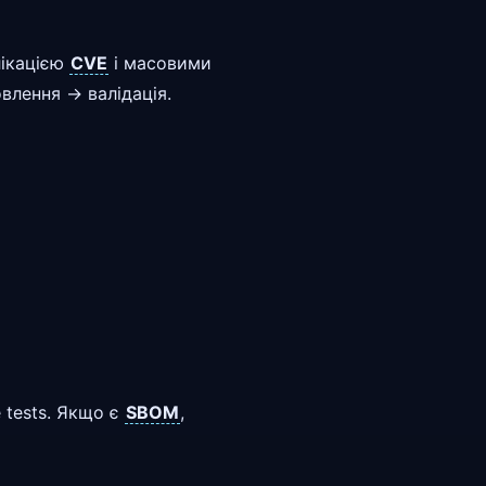
лікацією
CVE
і масовими
влення → валідація.
e tests. Якщо є
SBOM
,