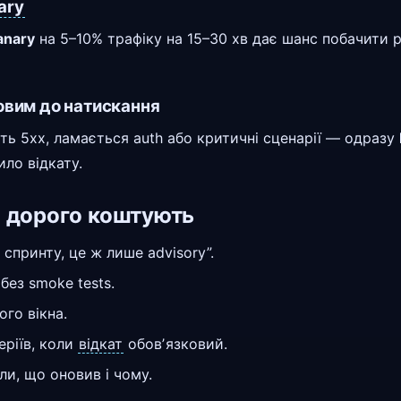
ary
anary
на 5–10% трафіку на 15–30 хв дає шанс побачити 
товим до натискання
ть 5xx, ламається auth або критичні сценарії — одразу
ило відкату.
і дорого коштують
спринту, це ж лише advisory”.
 без smoke tests.
ого вікна.
еріїв, коли
відкат
обовʼязковий.
ли, що оновив і чому.