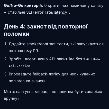
Go/No-Go критерій:
0 критичних помилок у canary
+ стабільні SLI (error rate/
latency
).
День 4: захист від повторної
поломки
Додайте smoke/contract тести, які запускаються
на кожному PR.
Зробіть алерт, якщо API-запит іде без
X-GitHub-
.
Api-Version
Впровадьте fallback-логіку для неочікуваних
полів/enum значень.
Мета: наступна міграція не повинна бути «аварією
вручну».