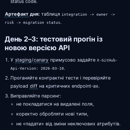
status code.
Артефакт
дня:
таблиця
integration -> owner ->
.
risk -> migration status
День 2–3: тестовий прогін із
новою версією API
У
staging
/
canary
примусово задайте
X-GitHub-
.
Api-Version: 2026-03-10
Проганяйте контрактні тести і перевіряйте
payload
diff
на критичних endpoint-ах.
Виправляйте парсинг:
не покладатися на видалені поля,
коректно обробляти нові типи,
не «падати» від зміни неключових атрибутів.