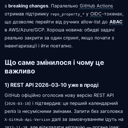
з
breaking changes
. Паралельно
GitHub Actions
отримав підтримку
у
OIDC
-токенах,
repo_property_*
що дозволяє перейти від ручних allow-list до
ABAC
в AWS/Azure/GCP. Хороша новина: обидві задачі
реально закрити за один спринт, якщо почати з
інвентаризації і йти поетапно.
Що саме змінилося і чому це
важливо
1) REST API 2026-03-10 уже в проді
GitHub офіційно оголосив нову версію REST API
(
) і підтвердив: це перший календарний
2026-03-10
реліз із несумісними змінами. Запити без заголовка
далі за замовчуванням ідуть на
X-GitHub-Api-Version
, але відкладати міграцію — погана ідея:
2022-11-28