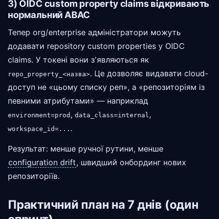
3) OIDC custom property claims відкривають
нормальний ABAC
Тепер org/enterprise адміністратори можуть
додавати repository custom properties у OIDC
claims. У токені вони зʼявляються як
. Це дозволяє видавати cloud-
repo_property_<назва>
доступ не «цьому списку реп», а «репозиторіям із
певними атрибутами» — наприклад
,
,
environment=prod
data_class=internal
.
workspace_id=...
Результат: менше ручної рутини, менше
configuration drift
, швидший онбординг нових
репозиторіїв.
Практичний план на 7 днів (один