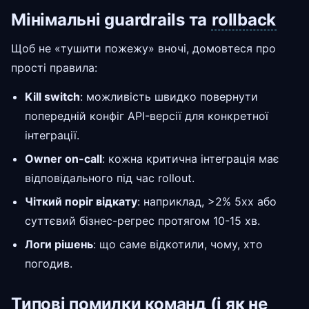
Мінімальні guardrails та
rollback
Щоб не «тушити пожежу» вночі, домовтеся про
прості правила:
Kill switch
: можливість швидко повернути
попередній конфіг API-версії для конкретної
інтеграції.
Owner on-call
: кожна критична інтеграція має
відповідального під час rollout.
Чіткий поріг відкату
: наприклад, >2% 5xx або
суттєвий бізнес-регрес протягом 10-15 хв.
Логи рішень
: що саме відкотили, чому, хто
погодив.
Типові помилки команд (і як не