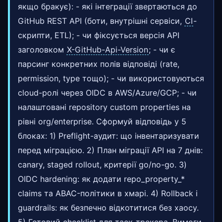
якщо бракує): - які інтеграції звертаються до
GitHub REST API (боти, внутрішні сервіси,
CI
-
скрипти, ETL); - чи фіксується версія API
заголовком
X-GitHub-Api-Version
; - чи є
парсинг конкретних полів відповіді (rate,
permission, type тощо); - чи використовуються
cloud-ролі через OIDC в AWS/Azure/GCP; - чи
налаштовані repository custom properties на
рівні org/enterprise. Сформуй відповідь у 5
блоках: 1) Preflight-аудит: що інвентаризувати
перед міграцією. 2) План міграції API на 7 днів:
canary, staged rollout, критерії go/no-go. 3)
OIDC hardening: як додати repo_property_*
claims та ABAC-політики в хмарі. 4) Rollback і
guardrails: як безпечно відкотитися без хаосу.