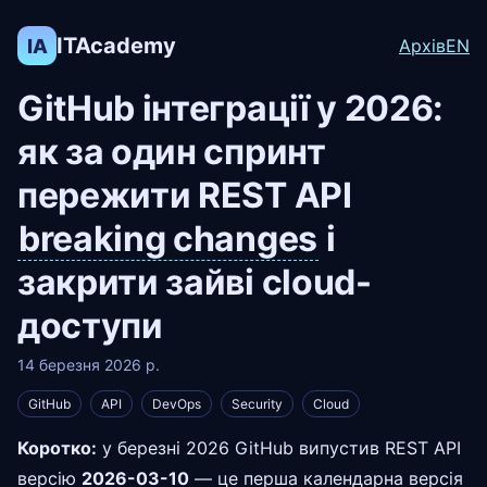
ITAcademy
IA
Архів
EN
GitHub інтеграції у 2026:
як за один спринт
пережити REST API
breaking changes
і
закрити зайві cloud-
доступи
14 березня 2026 р.
GitHub
API
DevOps
Security
Cloud
Коротко:
у березні 2026 GitHub випустив REST API
версію
2026-03-10
— це перша календарна версія