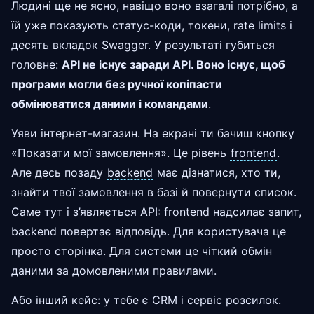
Людині ще не ясно, навіщо воно взагалі потрібно, а
їй уже показують статус-коди, токени, rate limits і
десять вкладок Swagger. У результаті губиться
головне:
API не існує заради API. Воно існує, щоб
програми могли без ручної копіпасти
обмінюватися даними і командами
.
Уяви інтернет-магазин. На екрані ти бачиш кнопку
«Показати мої замовлення». Це рівень
frontend
.
Але десь позаду
backend
має дізнатися, хто ти,
знайти твої замовлення в базі й повернути список.
Саме тут і з’являється API: frontend надсилає запит,
backend повертає відповідь. Для користувача це
просто сторінка. Для системи це чіткий обмін
даними за домовленими правилами.
Або інший кейс: у тебе є CRM і сервіс розсилок.