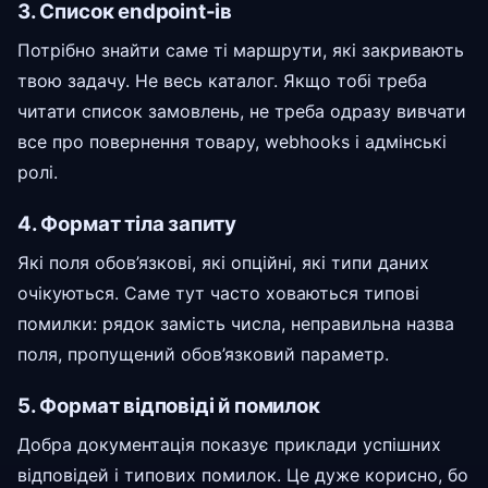
3. Список endpoint-ів
Потрібно знайти саме ті маршрути, які закривають
твою задачу. Не весь каталог. Якщо тобі треба
читати список замовлень, не треба одразу вивчати
все про повернення товару, webhooks і адмінські
ролі.
4. Формат тіла запиту
Які поля обов’язкові, які опційні, які типи даних
очікуються. Саме тут часто ховаються типові
помилки: рядок замість числа, неправильна назва
поля, пропущений обов’язковий параметр.
5. Формат відповіді й помилок
Добра документація показує приклади успішних
відповідей і типових помилок. Це дуже корисно, бо