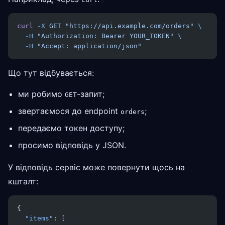
curl
 -X
 GET
 "https://api.example.com/orders"
 \
  -H
 "Authorization: Bearer YOUR_TOKEN"
 \
  -H
 "Accept: application/json"
Що тут відбувається:
ми робимо
-запит;
GET
звертаємося до endpoint
;
orders
передаємо токен доступу;
просимо відповідь у JSON.
У відповідь сервіс може повернути щось на
кшталт:
{
  "items"
: [