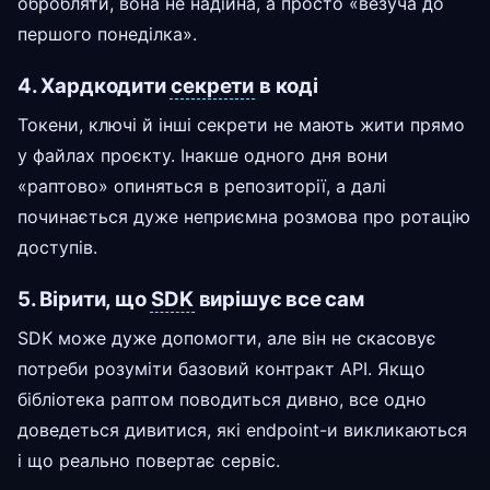
обробляти, вона не надійна, а просто «везуча до
першого понеділка».
4. Хардкодити
секрети
в коді
Токени, ключі й інші секрети не мають жити прямо
у файлах проєкту. Інакше одного дня вони
«раптово» опиняться в репозиторії, а далі
починається дуже неприємна розмова про ротацію
доступів.
5. Вірити, що
SDK
вирішує все сам
SDK може дуже допомогти, але він не скасовує
потреби розуміти базовий контракт API. Якщо
бібліотека раптом поводиться дивно, все одно
доведеться дивитися, які endpoint-и викликаються
і що реально повертає сервіс.