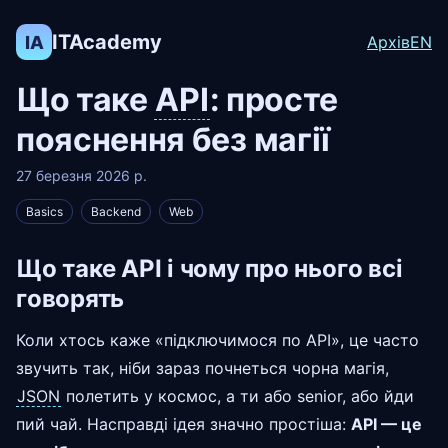
ITAcademy
IA
Архів
EN
Що таке
API
: просте
пояснення без магії
27 березня 2026 р.
Basics
Backend
Web
Що таке API і чому про нього всі
говорять
Коли хтось каже «підключимося по API», це часто
звучить так, ніби зараз почнеться чорна магія,
JSON
полетить у космос, а ти або senior, або йди
пий чай. Насправді ідея значно простіша:
API — це