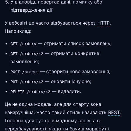
У відповідь повертає дані, помилку або
підтвердження дії.
У вебсвіті це часто відбувається через
HTTP
.
Наприклад:
— отримати список замовлень;
GET /orders
— отримати конкретне
GET /orders/42
замовлення;
— створити нове замовлення;
POST /orders
— оновити існуюче;
PUT /orders/42
— видалити.
DELETE /orders/42
Це не єдина модель, але для старту вона
найзручніша. Часто такий стиль називають
REST
.
Головна ідея тут не в модному слові, а в
передбачуваності: якщо ти бачиш маршрут і