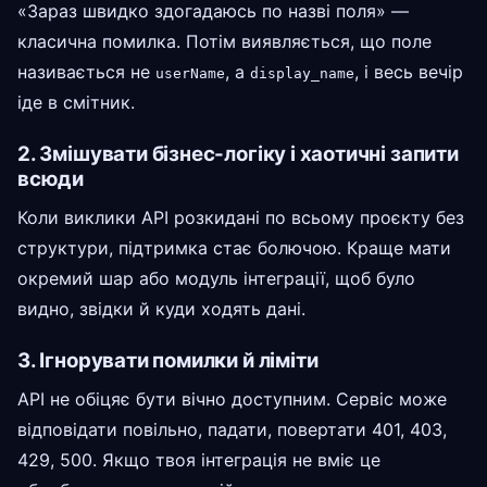
«Зараз швидко здогадаюсь по назві поля» —
класична помилка. Потім виявляється, що поле
називається не
, а
, і весь вечір
userName
display_name
іде в смітник.
2. Змішувати бізнес-логіку і хаотичні запити
всюди
Коли виклики API розкидані по всьому проєкту без
структури, підтримка стає болючою. Краще мати
окремий шар або модуль інтеграції, щоб було
видно, звідки й куди ходять дані.
3. Ігнорувати помилки й ліміти
API не обіцяє бути вічно доступним. Сервіс може
відповідати повільно, падати, повертати 401, 403,
429, 500. Якщо твоя інтеграція не вміє це