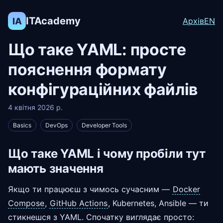
ITAcademy
IA
Архів
EN
Що таке YAML: просте
пояснення формату
конфігураційних файлів
4 квітня 2026 р.
Basics
DevOps
Developer Tools
Що таке YAML і чому пробіли тут
мають значення
Якщо ти працюєш з чимось сучасним —
Docker
Compose
,
GitHub Actions
, Kubernetes, Ansible — ти
стикнешся з YAML. Спочатку виглядає просто: