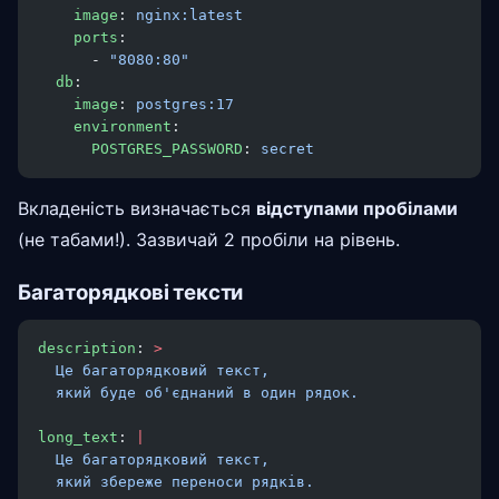
    image
: 
nginx:latest
    ports
:
      - 
"8080:80"
  db
:
    image
: 
postgres:17
    environment
:
      POSTGRES_PASSWORD
: 
secret
Вкладеність визначається
відступами пробілами
(не табами!). Зазвичай 2 пробіли на рівень.
Багаторядкові тексти
description
: 
>
  Це багаторядковий текст,
  який буде об'єднаний в один рядок.
long_text
: 
|
  Це багаторядковий текст,
  який збереже переноси рядків.