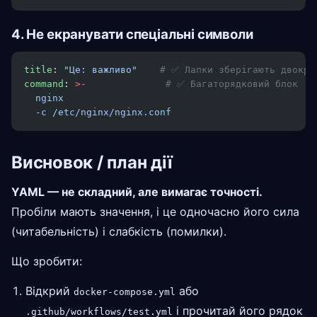
4. Не екранувати спеціальні символи
title
: 
"Це: важливо"
    # ✅ Лапки зберігають двокра
command
: 
>-
              # ✅ Багаторядковий блок
  nginx
  -c /etc/nginx/nginx.conf
Висновок / план дії
YAML — не складний, але вимагає точності.
Пробіли мають значення, і це одночасно його сила
(читабельність) і слабкість (помилки).
Що зробити:
Відкрий
або
docker-compose.yml
і прочитай його рядок
.github/workflows/test.yml