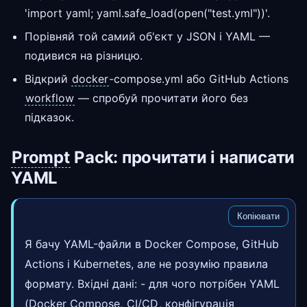
'import yaml; yaml.safe_load(open("test.yml"))'.
Порівняй той самий об'єкт у JSON і YAML —
подивися на різницю.
Відкрий
docker
-compose.yml або GitHub Actions
workflow
— спробуй прочитати його без
підказок.
Prompt
Pack: прочитати і написати
YAML
Копіювати
Я бачу YAML-файли в Docker Compose, GitHub
Actions і Kubernetes, але не розумію правила
формату. Вхідні дані: - для чого потрібен YAML
(Docker Compose,
CI/CD
, конфігурація