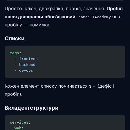
Просто: ключ, двокрапка, пробіл, значення.
Пробіл
після двокрапки обов’язковий.
без
name:ITAcademy
пробілу — помилка.
Списки
tags
:
  - 
frontend
  - 
backend
  - 
devops
Кожен елемент списку починається з
(дефіс і
-
пробіл).
Вкладені структури
services
:
  web
: