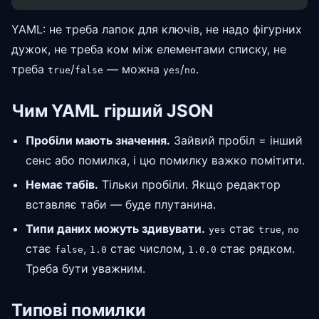
YAML: не треба лапок для ключів, не надо фігурних
дужок, не треба ком між елементами списку, не
треба
/
— можна
/
.
true
false
yes
no
Чим YAML гірший JSON
Пробіли мають значення.
Зайвий пробіл = інший
сенс або помилка, і цю помилку важко помітити.
Немає табів.
Тільки пробіли. Якщо редактор
вставляє таби — буде плутанина.
Типи даних можуть здивувати.
стає
,
yes
true
no
стає
,
стає числом,
стає рядком.
false
1.0
1.0.0
Треба бути уважним.
Типові помилки