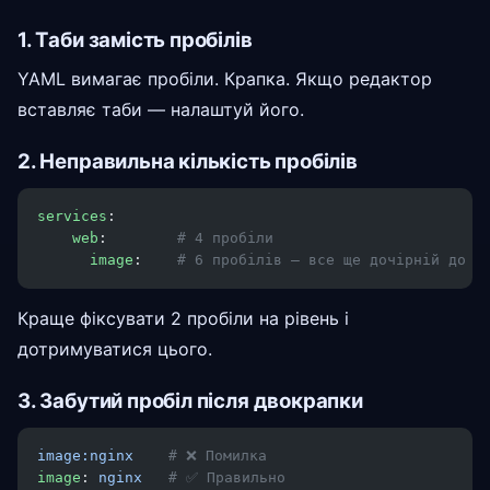
1. Таби замість пробілів
YAML вимагає пробіли. Крапка. Якщо редактор
вставляє таби — налаштуй його.
2. Неправильна кількість пробілів
services
:
    web
:        
# 4 пробіли
      image
:    
# 6 пробілів — все ще дочірній до w
Краще фіксувати 2 пробіли на рівень і
дотримуватися цього.
3. Забутий пробіл після двокрапки
image:nginx
    # ❌ Помилка
image
: 
nginx
   # ✅ Правильно