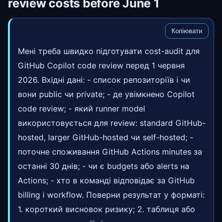
review costs before June 1
Копіювати
Мені треба швидко підготувати cost-audit для
GitHub Copilot code review перед 1 червня
2026. Вхідні дані: - список репозиторіїв і чи
вони public чи private; - де увімкнено Copilot
code review; - який runner model
використовується для review: standard GitHub-
hosted, larger GitHub-hosted чи self-hosted; -
поточне споживання GitHub Actions minutes за
останні 30 днів; - чи є budgets або alerts на
Actions; - хто в команді відповідає за GitHub
billing і workflow. Поверни результат у форматі:
1. короткий висновок ризику; 2. таблиця або