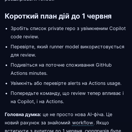
Короткий план дій до 1 червня
Зробіть список private repo з увімкненим Copilot
code review.
Перевірте, який runner model використовується
для review.
Подивіться на поточне споживання GitHub
Actions minutes.
Увімкніть або перевірте alerts на Actions usage.
Попередьте команду, що review тепер впливає і
на Copilot, і на Actions.
Головна думка:
це не просто нова AI-фіча. Це
новий рахунок за знайомий
workflow
. Якщо
встигнути з аудитом до 1 червня, сюрпризів буде