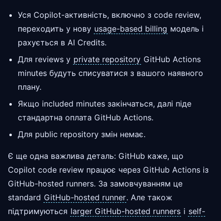
Уся Copilot-активність, включно з code review,
переходить у нову
usage-based billing
модель і
рахується в AI Credits.
Для reviews у
private repository
GitHub Actions
minutes будуть списуватися з вашого наявного
плану.
Якщо included minutes закінчаться, далі піде
стандартна оплата GitHub Actions.
Для public repository змін немає.
Є ще одна важлива деталь: GitHub каже, що
Copilot code review працює через GitHub Actions із
GitHub-hosted runners. За замовчуванням це
standard
GitHub-hosted runner
. Але також
підтримуються
larger GitHub-hosted runners
і
self-