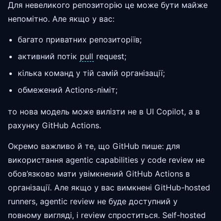
Для невеликого репозиторію це може бути майже
непомітно. Але якщо у вас:
багато приватних репозиторіїв;
активний потік
pull
request;
кілька команд у тій самій організації;
обмежений Actions-ліміт;
то нова модель може вилізти не в UI Copilot, а в
рахунку GitHub Actions.
Окремо важливо й те, що GitHub пише: для
використання agentic capabilities у code review не
обов’язково мати увімкнений GitHub Actions в
організації. Але якщо у вас вимкнені GitHub-hosted
runners, agentic review не буде доступний у
повному вигляді, і review спроститься. Self-hosted