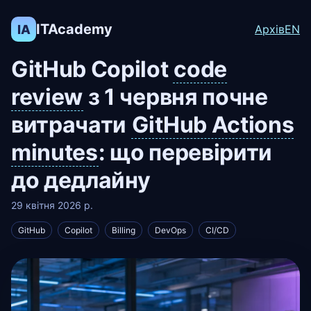
ITAcademy
IA
Архів
EN
GitHub Copilot
code
review
з 1 червня почне
витрачати
GitHub Actions
minutes
: що перевірити
до дедлайну
29 квітня 2026 р.
GitHub
Copilot
Billing
DevOps
CI/CD