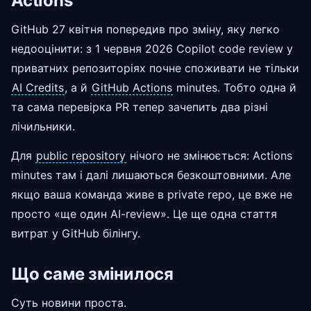
Actions
GitHub 27 квітня попередив про зміну, яку легко
недооцінити: з 1 червня 2026 Copilot code review у
приватних репозиторіях почне споживати не тільки
AI Credits
, а й
GitHub Actions
minutes. Тобто одна й
та сама перевірка PR тепер зачепить два різні
лічильники.
Для
public repository
нічого не змінюється: Actions
minutes там і далі лишаються безкоштовними. Але
якщо ваша команда живе в private repo, це вже не
просто «ще один AI-review». Це ще одна стаття
витрат у GitHub білінгу.
Що саме змінилося
Суть новини проста.