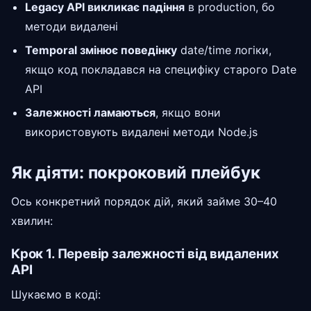
Legacy API викликає падіння
в production, бо
методи видалені
Temporal змінює поведінку
date/time логіки,
якщо код покладався на специфіку старого Date
API
Залежності ламаються
, якщо вони
використовують видалені методи Node.js
Як діяти: покроковий плейбук
Ось конкретний порядок дій, який займе 30–40
хвилин:
Крок 1. Перевір залежності від видалених
API
Шукаємо в коді: