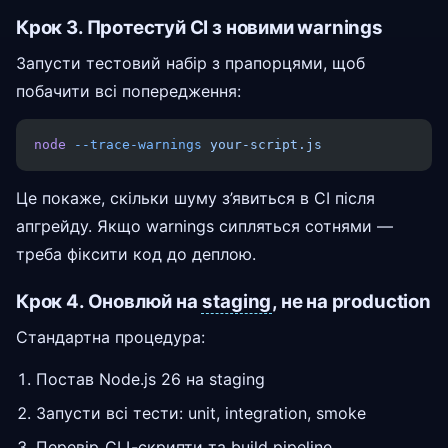
Крок 3. Протестуй CI з новими warnings
Запусти тестовий набір з прапорцями, щоб
побачити всі попередження:
node
 --trace-warnings
 your-script.js
Це покаже, скільки шуму з’явиться в CI після
апгрейду. Якщо warnings сипляться сотнями —
треба фіксити код до деплою.
Крок 4. Оновлюй на
staging
, не на production
Стандартна процедура:
Постав Node.js 26 на staging
Запусти всі тести: unit, integration, smoke
Перевір
CLI
-скрипти та build pipeline