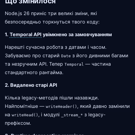
Що змінилося
Node.js 26 приніс три великі зміни, які
безпосередньо торкнуться твого коду:
1.
Temporal API
увімкнено за замовчуванням
Нарешті сучасна робота з датами і часом.
Забуваємо про старий
з його дивними багами
Date
та незручним API. Тепер
— частина
Temporal
стандартного рантайма.
2. Видалено старі API
Кілька legacy-методів пішли назавжди.
Найпомітніше —
, який давно замінили
writeHeader()
на
, і модулі
з legacy-
writeHead()
_stream_*
префіксом.