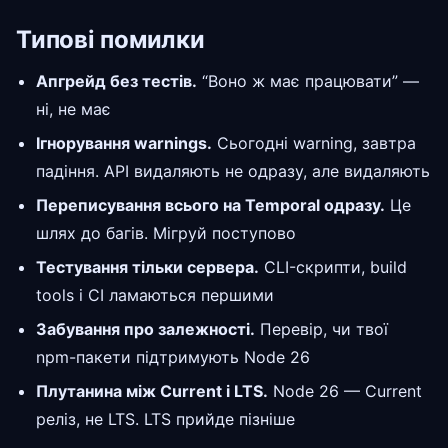
Типові помилки
Апгрейд без тестів.
“Воно ж має працювати” —
ні, не має
Ігнорування warnings.
Сьогодні warning, завтра
падіння. API видаляють не одразу, але видаляють
Переписування всього на Temporal одразу.
Це
шлях до багів. Мігруй поступово
Тестування тільки сервера.
CLI-скрипти, build
tools і CI ламаються першими
Забування про залежності.
Перевір, чи твої
npm-пакети підтримують Node 26
Плутанина між Current і LTS.
Node 26 — Current
реліз, не LTS. LTS прийде пізніше