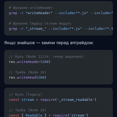
# Шукаємо writeHeader
grep
 -r
 "writeHeader"
 --include=
"*.js"
 --include=
"*
# Шукаємо legacy stream модулі
grep
 -r
 "_stream_"
 --include=
"*.js"
 --include=
"*.ts
Якщо знайшов — заміни перед апгрейдом:
// Було (Node 22/24, тепер видалено)
res.
writeHeader
(
200
)
// Треба (Node 26)
res.
writeHead
(
200
)
// Було (legacy)
const
 stream
 =
 require
(
'_stream_readable'
)
// Треба (Node 26)
const
 { 
Readable
 } 
=
 require
(
'stream'
)