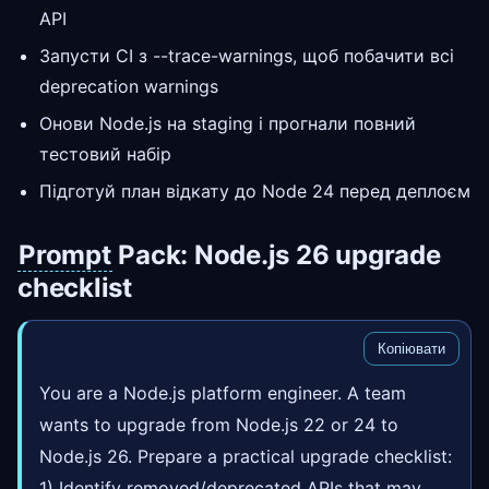
API
Запусти CI з --trace-warnings, щоб побачити всі
deprecation warnings
Онови Node.js на staging і прогнали повний
тестовий набір
Підготуй план відкату до Node 24 перед деплоєм
Prompt
Pack: Node.js 26 upgrade
checklist
Копіювати
You are a Node.js platform engineer. A team
wants to upgrade from Node.js 22 or 24 to
Node.js 26. Prepare a practical upgrade checklist:
1) Identify removed/deprecated APIs that may