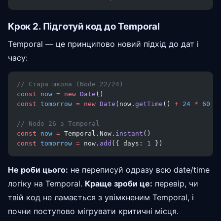
Крок 2. Підготуй код до Temporal
Temporal — це принципово новий підхід до дат і
часу:
// Стара школа (Node 22/24)
const
 now
 =
 new
 Date
()
const
 tomorrow
 =
 new
 Date
(now.
getTime
() 
+
 24
 *
 60
 *
// Node 26 з Temporal
const
 now
 =
 Temporal.Now.
instant
()
const
 tomorrow
 =
 now.
add
({ days: 
1
 })
Не роби цього:
не переписуй одразу всю date/time
логіку на Temporal.
Краще зроби це:
перевір, чи
твій код не ламається з увімкненим Temporal, і
почни поступово мігрувати критичні місця.