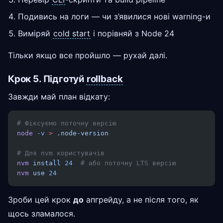
Подивись на логи — чи з’явилися нові warning-и
Виміряй
cold start
і порівняй з Node 24
Тільки якщо все пройшло — рухай далі.
Крок 5. Підготуй
rollback
Завжди май план відкату:
# Фіксуємо поточну версію
node
 -v
 >
 .node-version
# Для nvm користувачів
nvm
 install
 24
  # або поточну LTS версію
nvm
 use
 24
Зроби цей крок
до
апгрейду, а не після того, як
щось зламалося.