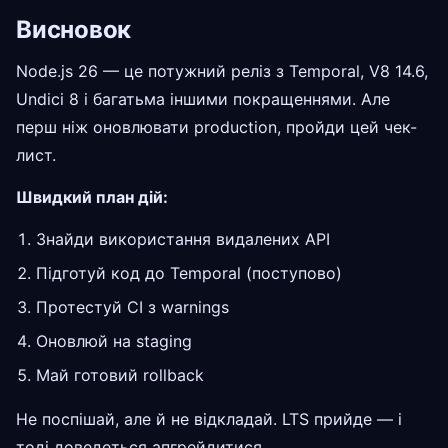
Висновок
Node.js 26 — це потужний реліз з Temporal, V8 14.6,
Undici 8 і багатьма іншими покращеннями. Але
перш ніж оновлювати production, пройди цей чек-
лист.
Швидкий план дій:
Знайди використання видалених API
Підготуй код до Temporal (поступово)
Протестуй CI з warnings
Оновлюй на staging
Май готовий rollback
Не поспішай, але й не відкладай. LTS прийде — і
тоді доведеться апгрейдитися.