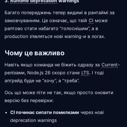
3.
Runtime deprecation
warnings
Багато попереджень тепер видимі в рантаймі за
замовчуванням. Це означає, що твій
CI
може
раптово стати набагато “голоснішим”, а в
production з’являться нові warning-и в логах.
Чому це важливо
Навіть якщо команда не біжить одразу за
Current
-
релізами, Node.js 26 скоро стане
LTS
. І тоді
апгрейд буде не “хочу”, а “треба”.
Ось що може піти не так, якщо просто оновити
версію без перевірки:
CI починає сипати помилками
через нові
deprecation warnings