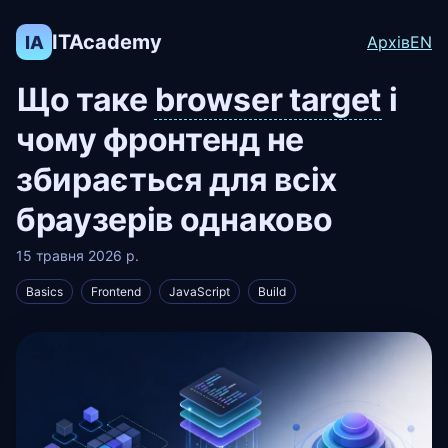
ITAcademy
IA
Архів
EN
Що таке
browser target
і
чому фронтенд не
збирається для всіх
браузерів однаково
15 травня 2026 р.
Basics
Frontend
JavaScript
Build