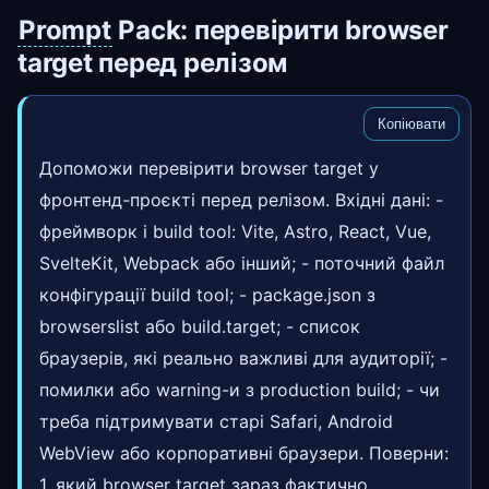
Prompt
Pack: перевірити browser
target перед релізом
Копіювати
Допоможи перевірити browser target у
фронтенд-проєкті перед релізом. Вхідні дані: -
фреймворк і build tool: Vite, Astro, React, Vue,
SvelteKit, Webpack або інший; - поточний файл
конфігурації build tool; - package.json з
browserslist або build.target; - список
браузерів, які реально важливі для аудиторії; -
помилки або warning-и з production build; - чи
треба підтримувати старі Safari, Android
WebView або корпоративні браузери. Поверни:
1. який browser target зараз фактично