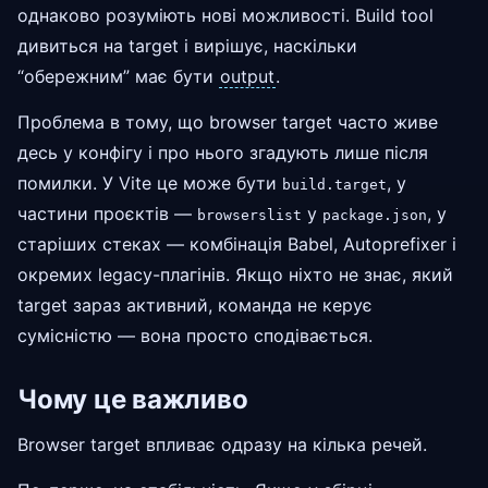
однаково розуміють нові можливості. Build tool
дивиться на target і вирішує, наскільки
“обережним” має бути
output
.
Проблема в тому, що browser target часто живе
десь у конфігу і про нього згадують лише після
помилки. У Vite це може бути
, у
build.target
частини проєктів —
у
, у
browserslist
package.json
старіших стеках — комбінація Babel, Autoprefixer і
окремих legacy-плагінів. Якщо ніхто не знає, який
target зараз активний, команда не керує
сумісністю — вона просто сподівається.
Чому це важливо
Browser target впливає одразу на кілька речей.