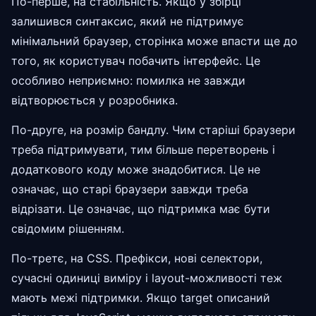
По-перше, на стабільність. Якщо у збірці
залишився синтаксис, який не підтримує
мінімальний браузер, сторінка може впасти ще до
того, як користувач побачить інтерфейс. Це
особливо неприємно: помилка не завжди
відтворюється у розробника.
По-друге, на розмір бандлу. Чим старіші браузери
треба підтримувати, тим більше перетворень і
додаткового коду може знадобитися. Це не
означає, що старі браузери завжди треба
відрізати. Це означає, що підтримка має бути
свідомим рішенням.
По-третє, на CSS. Префікси, нові селектори,
сучасні одиниці виміру і layout-можливості теж
мають межі підтримки. Якщо target описаний