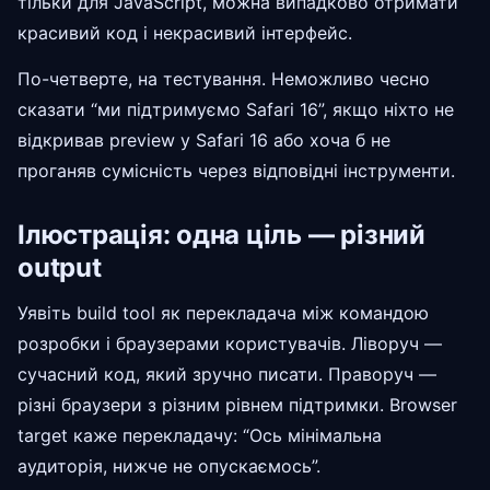
тільки для JavaScript, можна випадково отримати
красивий код і некрасивий інтерфейс.
По-четверте, на тестування. Неможливо чесно
сказати “ми підтримуємо Safari 16”, якщо ніхто не
відкривав preview у Safari 16 або хоча б не
проганяв сумісність через відповідні інструменти.
Ілюстрація: одна ціль — різний
output
Уявіть build tool як перекладача між командою
розробки і браузерами користувачів. Ліворуч —
сучасний код, який зручно писати. Праворуч —
різні браузери з різним рівнем підтримки. Browser
target каже перекладачу: “Ось мінімальна
аудиторія, нижче не опускаємось”.