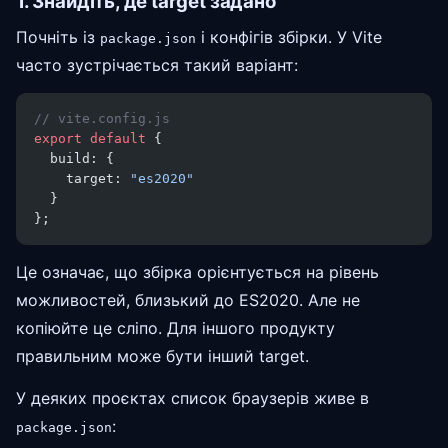
1. Знайдіть, де target задано
Почніть із
і конфігів збірки. У Vite
package.json
часто зустрічається такий варіант:
// vite.config.js
export
 default
 {
  build: {
    target: 
"es2020"
  }
};
Це означає, що збірка орієнтується на рівень
можливостей, близький до ES2020. Але не
копіюйте це сліпо. Для іншого продукту
правильним може бути інший target.
У деяких проєктах список браузерів живе в
:
package.json