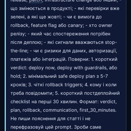
що змінюється в продукті; - які перевірки вже
зелені, а які ще жовті; - чи є вимога до
rollback, feature flag або canary; - хто owner
релізу; - який час спостереження потрібен
після деплою; - які сигнали вважаються stop-
the-line; - чи є ризики для даних, авторизації,
платежів або інтеграцій. Поверни: 1. короткий
verdict: deploy now, deploy with guardrails, або
hold; 2. мінімальний safe deploy plan з 5-7
кроків; 3. чіткі rollback triggers; 4. кому і коли
треба повідомити; 5. короткий постдеплойний
checklist на перші 30 хвилин. Формат: verdict,
plan, rollback, communication, first_30_minutes.
Не пиши пояснення для статті і не
перефразовуй цей prompt. Зроби саме