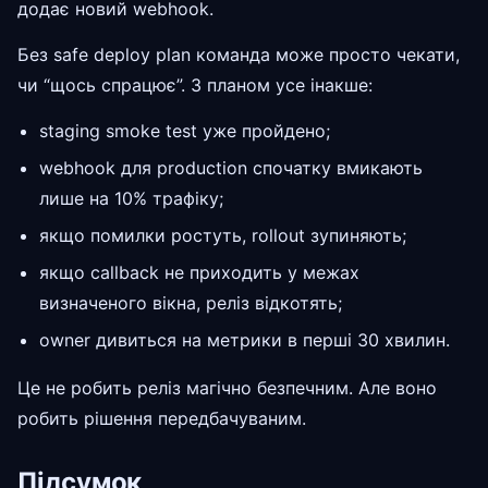
додає новий webhook.
Без safe deploy plan команда може просто чекати,
чи “щось спрацює”. З планом усе інакше:
staging smoke test уже пройдено;
webhook для production спочатку вмикають
лише на 10% трафіку;
якщо помилки ростуть, rollout зупиняють;
якщо callback не приходить у межах
визначеного вікна, реліз відкотять;
owner дивиться на метрики в перші 30 хвилин.
Це не робить реліз магічно безпечним. Але воно
робить рішення передбачуваним.
Підсумок