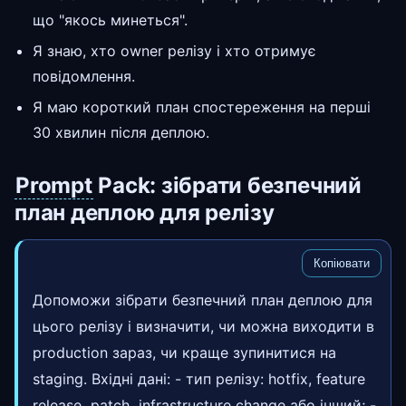
що "якось минеться".
Я знаю, хто owner релізу і хто отримує
повідомлення.
Я маю короткий план спостереження на перші
30 хвилин після деплою.
Prompt
Pack: зібрати безпечний
план деплою для релізу
Копіювати
Допоможи зібрати безпечний план деплою для
цього релізу і визначити, чи можна виходити в
production зараз, чи краще зупинитися на
staging. Вхідні дані: - тип релізу: hotfix, feature
release,
patch
, infrastructure change або інший; -