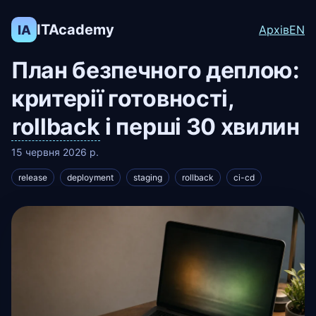
ITAcademy
IA
Архів
EN
План безпечного деплою:
критерії готовності,
rollback
і перші 30 хвилин
15 червня 2026 р.
release
deployment
staging
rollback
ci-cd