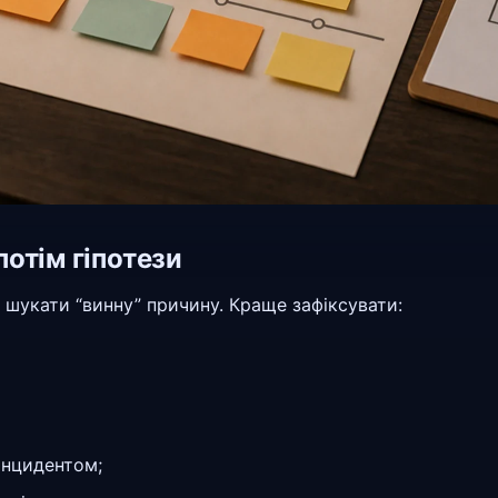
потім гіпотези
у шукати “винну” причину. Краще зафіксувати:
інцидентом;