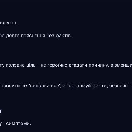
влення.
бо довге пояснення без фактів.
ту головна ціль - не героїчно вгадати причину, а зменши
росити не “виправи все”, а “організуй факти, безпечні 
т
у і симптоми.