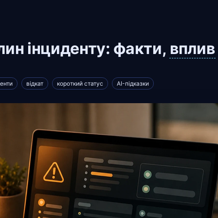
лин інциденту: факти,
вплив
денти
відкат
короткий статус
AI-підказки