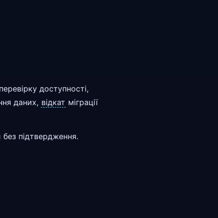
перевірку доступності,
ння даних,
відкат
міграції
и без підтвердження.