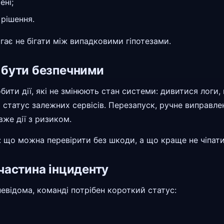
ені;
 рішення.
гає не бігати між випадковими гіпотезами.
 бути безпечними
ити дії, які не змінюють стан системи: дивитися логи, 
і статус залежних сервісів. Перезапуск, ручне виправле
вже дії з ризиком.
р: що можна перевірити без шкоди, а що краще не чіпат
частина інциденту
евідома, команді потрібен короткий статус: