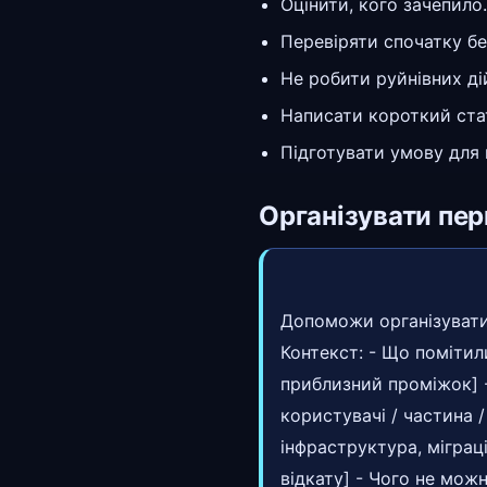
Оцінити, кого зачепило.
Перевіряти спочатку бе
Не робити руйнівних ді
Написати короткий ста
Підготувати умову для в
Організувати пер
Допоможи організувати 
Контекст: - Що помітили
приблизний проміжок] - 
користувачі / частина /
інфраструктура, міграц
відкату] - Чого не можн