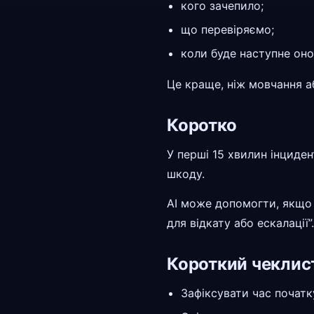
кого зачепило;
що перевіряємо;
коли буде наступне оно
Це краще, ніж мовчання а
Коротко
У перші 15 хвилин інциден
шкоду.
AI може допомогти, якщо п
для відкату або ескалації”.
Короткий чеклис
Зафіксувати час початк