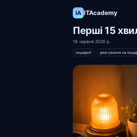
ITAcademy
IA
Перші 15 хви
18 червня 2026 р.
інцидент
реагування на інци