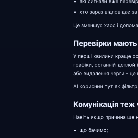
які сигнали вже перевір
хто зараз відповідає за
Це зменшує хаос і допома
Перевірки мають
У перші хвилини краще роб
графіки, останній
деплой
або видалення черги - це 
AI корисний тут як фільт
Комунікація теж 
Навіть якщо причина ще н
що бачимо;