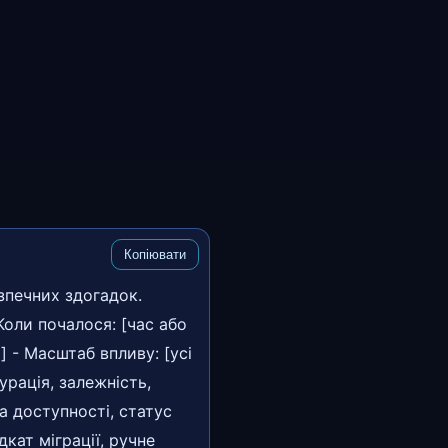
Копіювати
зпечних здогадок.
Коли почалося: [час або
] - Масштаб впливу: [усі
урація, залежність,
а доступності, статус
кат міграції, ручне