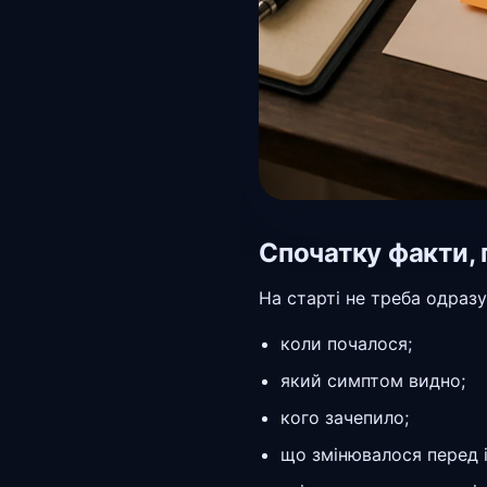
Спочатку факти, 
На старті не треба одраз
коли почалося;
який симптом видно;
кого зачепило;
що змінювалося перед 