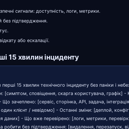
зпечні сигнали: доступність, логи, метрики.
й без підтвердження.
тус.
ідкату або ескалації.
ші 15 хвилин інциденту
перші 15 хвилин технічного інциденту без паніки і небе
: [симптом, сповіщення, скарга користувача, графік] - 
Що зачеплено: [сервіс, сторінка, API, задача, інтеграція
 один клієнт / невідомо] - Останні зміни: [деплой, конфіг
ія даних] - Що вже перевірено: [логи, метрики, перевірк
а робити без підтвердження: [видалення, перезапуск, від