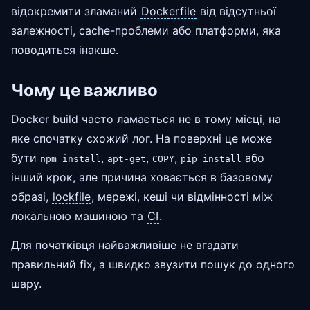
відокремити зламаний
Dockerfile
від відсутньої
залежності, cache-проблеми або платформи, яка
поводиться інакше.
Чому це важливо
Docker build часто ламається не в тому місці, на
яке спочатку схожий лог. На поверхні це може
бути
,
,
,
або
npm install
apt-get
COPY
pip install
інший крок, але причина ховається в базовому
образі,
lockfile
, мережі, кеші чи відмінності між
локальною машиною та
CI
.
Для початківця найважливіше не вгадати
правильний fix, а швидко звузити пошук до одного
шару.