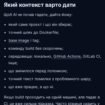
Який контекст варто дати
Щоб AI не почав гадати, дайте йому:
який саме проєкт і що він збирає;
точний шлях до Dockerfile;
base image
і tag;
команду build без скорочень;
середовище: локально,
GitHub Actions
, GitLab CI,
інше;
що змінилося перед поломкою;
точний текст помилки з проблемного шару;
що вже працює, а що ні.
Якщо build проходить на одній машині, але падає в
CI, це вже сильна підказка. Часто різниця сидить у