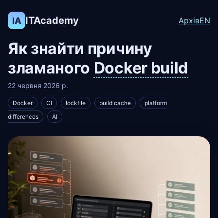
ITAcademy
IA
Архів
EN
Як знайти причину
зламаного
Docker build
22 червня 2026 р.
Docker
CI
lockfile
build cache
platform
differences
AI