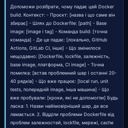
Допоможи розібрати, чому падає цей Docker
build. Контекст: - Проєкт: [назва і що саме він
збирає] - Шлях до Dockerfile: [path] - Base
image: [image і tag] - Команда build: [точна
команда] - Де це падає: [локально, GitHub
Actions, GitLab CI, інше] - Що змінилося
нещодавно: [Dockerfile, lockfile, залежність,
base image, платформа, CI image] - Точна
помилка: [встав проблемний шар і останні 20-
40 рядків] - Що вже працює: [local run, unit
tests, попередній image, інша машина] - Що
вже пробували: [кроки, які не допомогли] Будь
ласка: 1. Назви найімовірніший шар, де все
ламається. 2. Відділи проблеми Dockerfile від
проблем залежностей, lockfile, мережі, cache