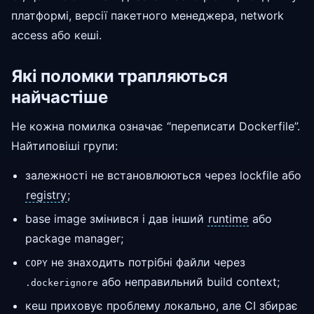
платформі, версії пакетного менеджера, network
access або кеші.
Які поломки трапляються
найчастіше
Не кожна помилка означає “переписати Dockerfile”.
Найтиповіші групи:
залежності не встановлюються через lockfile або
registry
;
base image змінився і дав інший
runtime
або
package manager;
не знаходить потрібні файли через
COPY
або неправильний build context;
.dockerignore
кеш приховує проблему локально, але CI збирає