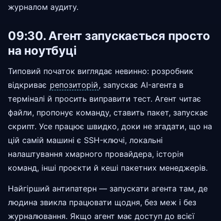
журналом аудиту.
09:30. Агент запускається просто
на ноутбуці
Типовий початок виглядає невинно: розробник
відкриває
репозиторій
, запускає AI-агента в
терміналі й просить виправити тест. Агент читає
файли, пропонує команду, ставить пакет, запускає
скрипт. Усе працює швидко, доки не згадати, що на
цій самій машині є SSH-ключі, локальні
налаштування хмарного провайдера, історія
команд, інші проєкти й кеші пакетних менеджерів.
Найгірший антипатерн — запускати агента там, де
людина звикла працювати щодня, без меж і без
журналювання. Якщо агент має доступ до всієї