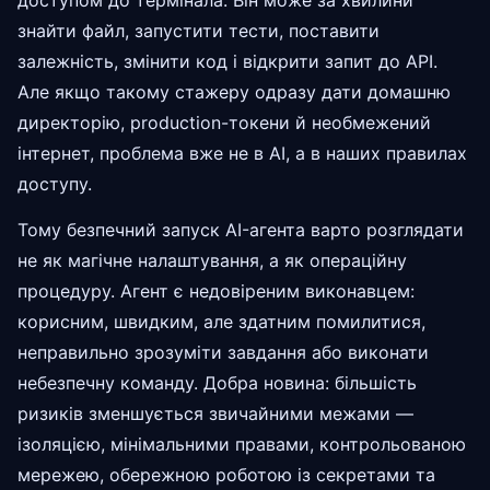
доступом до термінала. Він може за хвилини
знайти файл, запустити тести, поставити
залежність, змінити код і відкрити запит до API.
Але якщо такому стажеру одразу дати домашню
директорію, production-токени й необмежений
інтернет, проблема вже не в AI, а в наших правилах
доступу.
Тому безпечний запуск AI-агента варто розглядати
не як магічне налаштування, а як операційну
процедуру. Агент є недовіреним виконавцем:
корисним, швидким, але здатним помилитися,
неправильно зрозуміти завдання або виконати
небезпечну команду. Добра новина: більшість
ризиків зменшується звичайними межами —
ізоляцією, мінімальними правами, контрольованою
мережею, обережною роботою із секретами та