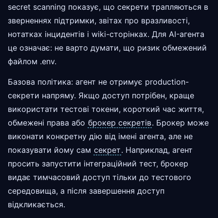
secret scanning показує, що секрети трапляються в
зверненнях підтримки, звітах про вразливості,
нотатках інцидентів і wiki-сторінках. Для AI-агента
це означає: не варто думати, що ризик обмежений
файлом .env.
Базова політика: агент не отримує production-
секрети напряму. Якщо доступ потрібен, краще
використати тестові токени, короткий час життя,
обмежені права або
брокер секретів
. Брокер може
виконати конкретну дію від імені агента, але не
показувати йому сам
секрет
. Наприклад, агент
просить запустити інтеграційний тест, брокер
видає тимчасовий доступ тільки до тестового
середовища, а після завершення доступ
відкликається.