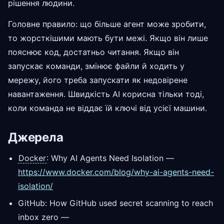
рішення людини.
Головне правило: що більше агент може зробити,
то жорсткішими мають бути межі. Якщо він лише
пояснює код, достатньо читання. Якщо він
запускає команди, змінює файли й ходить у
мережу, його треба запускати як недовірене
навантаження. Швидкість AI корисна тільки тоді,
коли команда не віддає їй ключі від усієї машини.
Джерела
Docker
: Why AI Agents Need Isolation —
https://www.docker.com/blog/why-ai-agents-need-
isolation/
GitHub: How GitHub used secret scanning to reach
inbox zero —