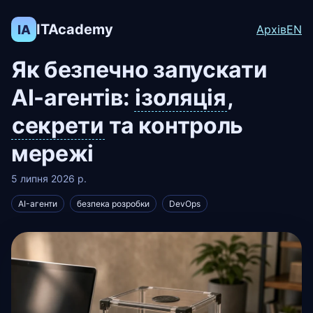
ITAcademy
IA
Архів
EN
Як безпечно запускати
AI-агентів:
ізоляція
,
секрети
та контроль
мережі
5 липня 2026 р.
AI-агенти
безпека розробки
DevOps