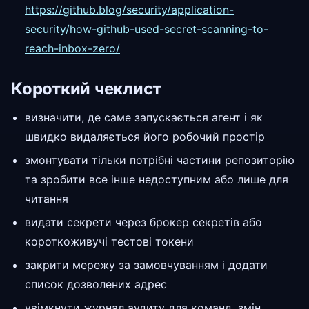
https://github.blog/security/application-
security/how-github-used-secret-scanning-to-
reach-inbox-zero/
Короткий чеклист
визначити, де саме запускається агент і як
швидко видаляється його робочий простір
змонтувати тільки потрібні частини репозиторію
та зробити все інше недоступним або лише для
читання
видати секрети через брокер секретів або
короткоживучі тестові токени
закрити мережу за замовчуванням і додати
список дозволених адрес
увімкнути журнал аудиту для команд, змін