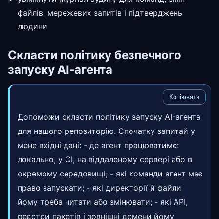
файлів, мережевих запитів і підтверджень
людини
Скласти політику безпечного
запуску AI-агента
Копіювати
Допоможи скласти політику запуску AI-агента
для нашого репозиторію. Спочатку запитай у
мене вхідні дані: - де агент працюватиме:
локально, у CI, на віддаленому сервері або в
окремому середовищі; - які команди агент має
право запускати; - які директорії й файли
йому треба читати або змінювати; - які API,
реєстри пакетів і зовнішні домени йому