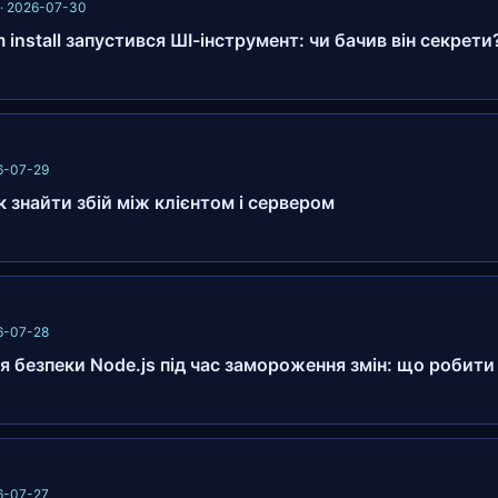
 · 2026-07-30
 install запустився ШІ-інструмент: чи бачив він секрети
6-07-29
 знайти збій між клієнтом і сервером
26-07-28
 безпеки Node.js під час замороження змін: що робити
26-07-27