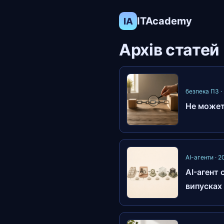
ITAcademy
IA
Архів статей
безпека ПЗ ·
Не можете
AI-агенти · 
AI-агент 
випусках