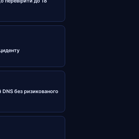
о перевірити до 18
нциденту
ий DNS без ризикованого