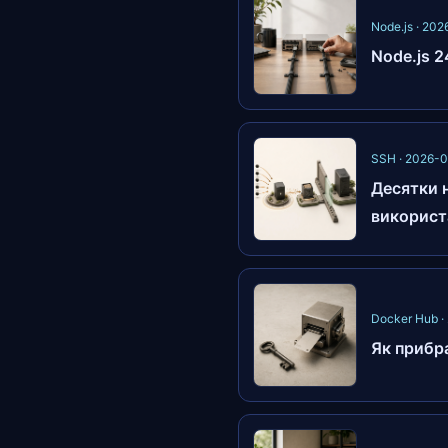
Node.js · 20
Node.js 2
SSH · 2026-
Десятки н
використ
Docker Hub 
Як прибра