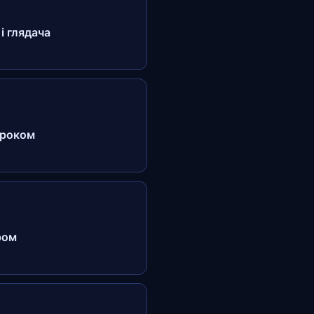
і глядача
кроком
ром