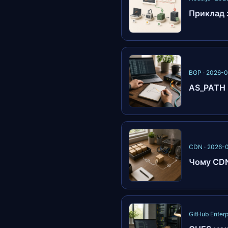
Приклад з
BGP · 2026-
AS_PATH н
CDN · 2026-
Чому CDN
GitHub Enterp