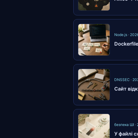
Node.js · 20
Dockerfil
DNSSEC · 20
Сайт відк
безпека ШІ ·
У файлі с