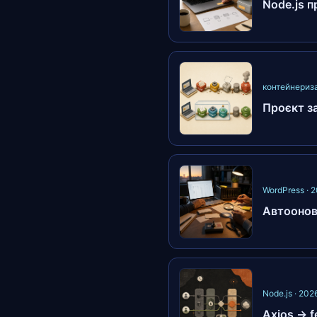
Node.js п
контейнериза
Проєкт з
WordPress · 
Автоонов
Node.js · 20
Axios → f