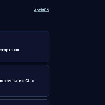
Архів
EN
озгортання
що змінити в CI та