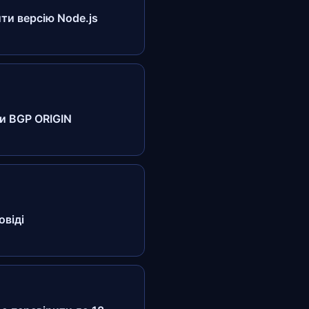
ити версію Node.js
ти BGP ORIGIN
овіді