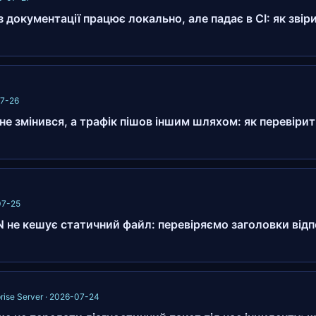
 документації працює локально, але падає в CI: як звір
07-26
е змінився, а трафік пішов іншим шляхом: як перевіри
07-25
 не кешує статичний файл: перевіряємо заголовки відп
rise Server · 2026-07-24