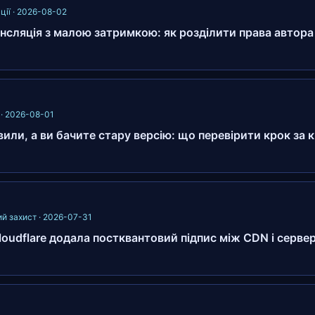
ції · 2026-08-02
сляція з малою затримкою: як розділити права автора 
· 2026-08-01
или, а ви бачите стару версію: що перевірити крок за 
й захист · 2026-07-31
loudflare додала постквантовий підпис між CDN і серве