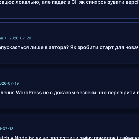
рацює локально, але падає в CI: як синхронізувати версі
ція · 2026-07-20
апускається лише в автора? Як зробити старт для нова
2026-07-19
лення WordPress не є доказом безпеки: що перевірити 
26-07-18
etch у Node.js: як не пропустити зміну помилок і таймау