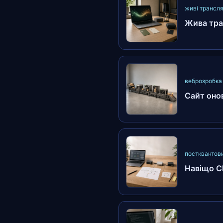
живі трансля
Жива тран
веброзробка 
Сайт онов
постквантови
Навіщо C