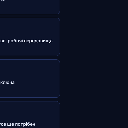
у всі робочі середовища
и ключа
усе ще потрібен