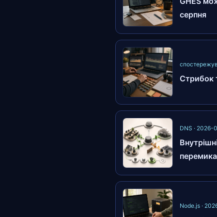
GHES може
серпня
спостережув
Стрибок т
DNS · 2026-
Внутрішні
перемика
Node.js · 20