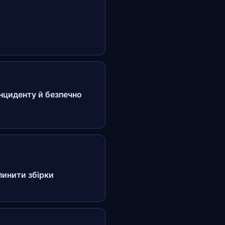
інциденту й безпечно
упинити збірки