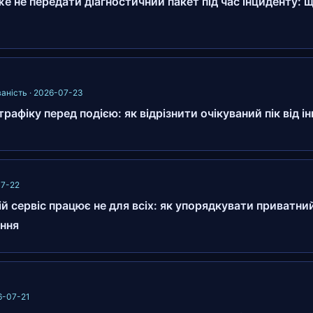
 не передати діагностичний пакет під час інциденту: щ
аність · 2026-07-23
рафіку перед подією: як відрізнити очікуваний пік від і
07-22
й сервіс працює не для всіх: як упорядкувати приватн
ння
26-07-21