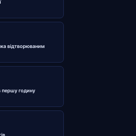
ї
чка відтворюваним
в першу годину
тів