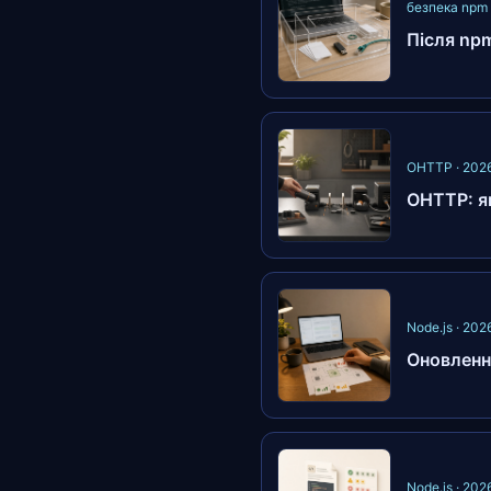
безпека npm
Після npm
OHTTP · 202
OHTTP: як
Node.js · 20
Оновлення
Node.js · 20